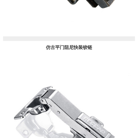
仿古平门阻尼快装铰链