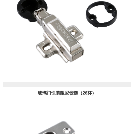
玻璃门快装阻尼铰链（26杯）