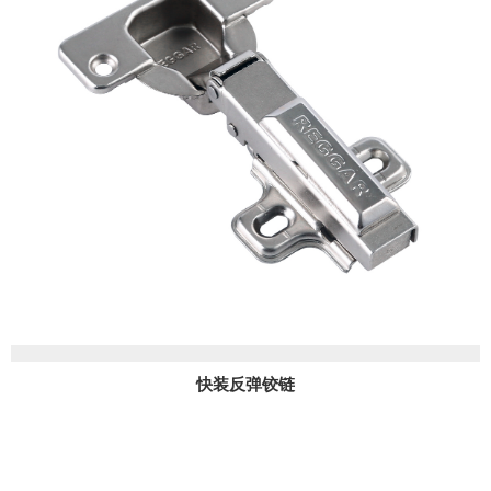
快装反弹铰链