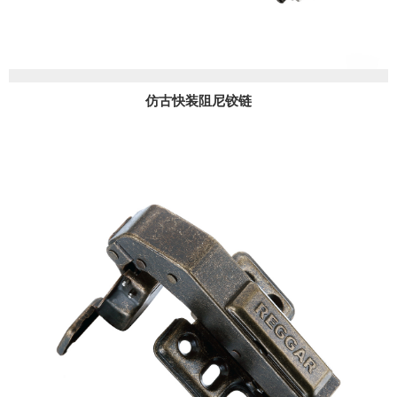
仿古快装阻尼铰链