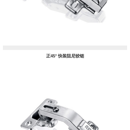
正45° 快装阻尼铰链