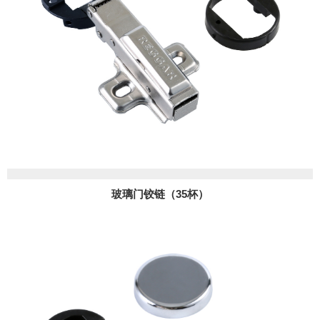
玻璃门铰链（35杯）