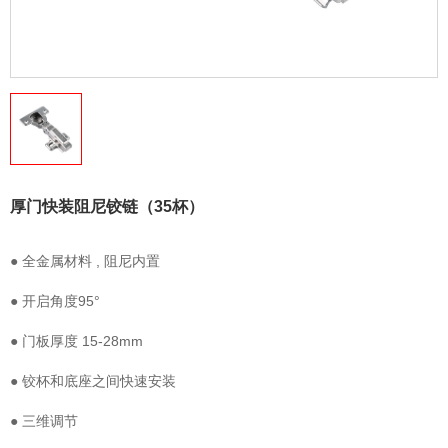
厚门快装阻尼铰链（35杯）
● 全金属材料 , 阻尼内置
● 开启角度95°
● 门板厚度 15-28mm
● 铰杯和底座之间快速安装
● 三维调节