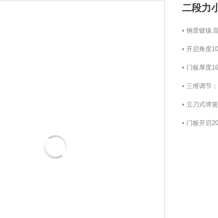
二段力
• 钢质镀镍,
• 开启角度10
• 门板厚度16
• 三维调节；
• 立刀式弹
• 门板开启