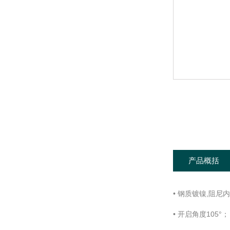
产品概括
• 钢质镀镍,阻尼内
• 开启角度105°；