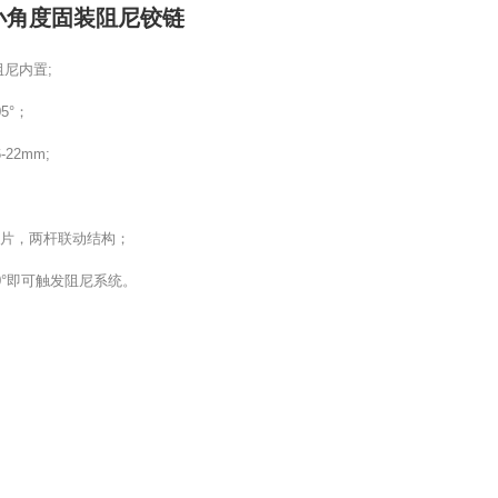
小角度固装阻尼铰链
阻尼内置;
5°；
-22mm;
簧片，两杆联动结构；
20°即可触发阻尼系统。